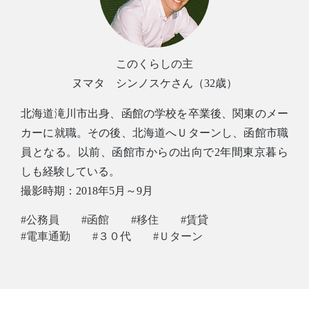
このくらしの主
ヌマタ シンノスケさん（32歳）
北海道滝川市出身、函館の学校を卒業後、関東のメー
カーに就職。その後、北海道へＵターンし、函館市職
員となる。以前、函館市からの出向で2年間東京暮ら
しも経験している。
撮影時期：2018年5月～9月
#公務員
#函館
#移住
#賃貸
#電車通勤
#３０代
#Ｕターン