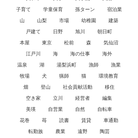
子育て
学童保育
孫ターン
宿泊業
山
山梨
市場
幼稚園
建築
戸建て
日野
旭川
朝日町
本屋
東京
松前
森
気仙沼
江戸川
海
海の仕事
海外
温泉
湖
湯梨浜町
漁師
漁業
牧場
犬
猟師
猫
環境教育
畑
登山
社会貢献活動
移住
空き家
立川
経営者
編集
美瑛
自営業
自然
自転車
花巻
苺
読書
賃貸
車通勤
転勤族
農業
遠野
陶芸