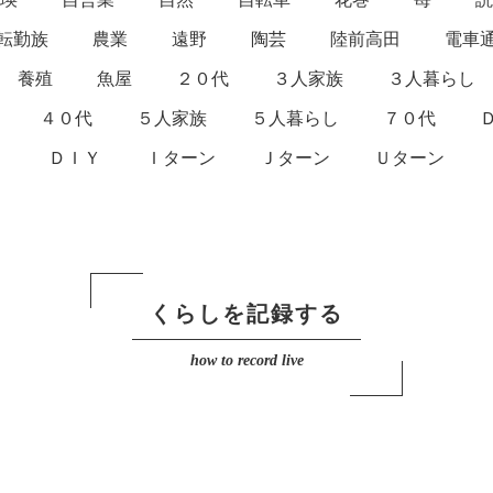
転勤族
農業
遠野
陶芸
陸前高田
電車
養殖
魚屋
２０代
３人家族
３人暮らし
４０代
５人家族
５人暮らし
７０代
ＤＩＹ
Ｉターン
Ｊターン
Ｕターン
くらしを記録する
how to record live