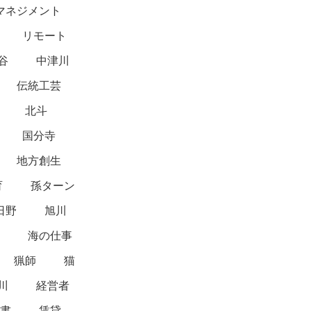
マネジメント
リモート
谷
中津川
伝統工芸
北斗
国分寺
地方創生
育
孫ターン
日野
旭川
海の仕事
猟師
猫
川
経営者
書
賃貸