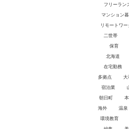
フリーラン
マンション暮
リモートワー
二世帯
保育
北海道
在宅勤務
多拠点
大
宿泊業
朝日町
本
海外
温泉
環境教育
編集
美