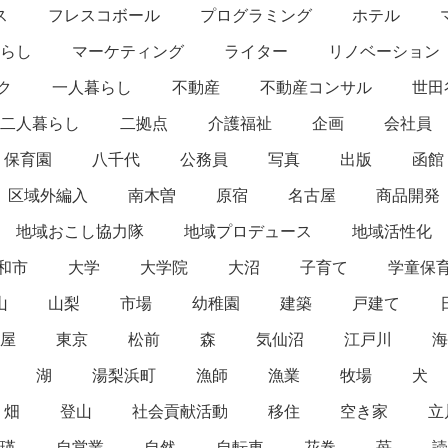
ス
フレスコボール
プログラミング
ホテル
らし
マーケティング
ライター
リノベーション
ク
一人暮らし
不動産
不動産コンサル
世田
二人暮らし
二拠点
介護福祉
企画
会社員
保育園
八千代
公務員
写真
出版
函館
区域外編入
南木曽
原宿
名古屋
商品開発
地域おこし協力隊
地域プロデュース
地域活性化
和市
大学
大学院
大沼
子育て
学童保
山
山梨
市場
幼稚園
建築
戸建て
屋
東京
松前
森
気仙沼
江戸川
海
湖
湯梨浜町
漁師
漁業
牧場
犬
畑
登山
社会貢献活動
移住
空き家
立
瑛
自営業
自然
自転車
花巻
苺
読