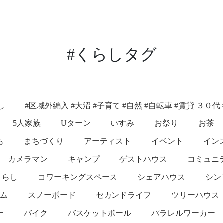
#くらしタグ
し
#区域外編入 #大沼 #子育て #自然 #自転車 #賃貸 ３０代
5人家族
Uターン
いすみ
お祭り
お茶
も
まちづくり
アーティスト
イベント
イン
カメラマン
キャンプ
ゲストハウス
コミュニ
くらし
コワーキングスペース
シェアハウス
シン
ム
スノーボード
セカンドライフ
ツリーハウス
ー
バイク
バスケットボール
パラレルワーカー